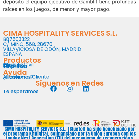
depósito el equipo ejecutivo de Gamblit tiene profundas
raíces en los juegos, de menor y mayor pago.
CIMA HOSPITALITY SERVICES S.L.
B87503322
C/ MIÑO, 56B, 28670
VILLAVICIOSA DE ODÓN, MADRID
ESPAÑA
Productos
Fibra + Móvil
Fibra
Móvil
Satélite
Televisión
Empresas
Ayuda
Atención al Cliente
¿Hablamos?
Síguenos en Redes
Te esperamos
CIMA HOSPITALITY SERVICES S.L. (Bluetel) ha sido beneficiado por
el programa KitDigital, cofinanciado por la Unión Europea con los
fondos Next Generation (EU) del mecanismo de recuperación y