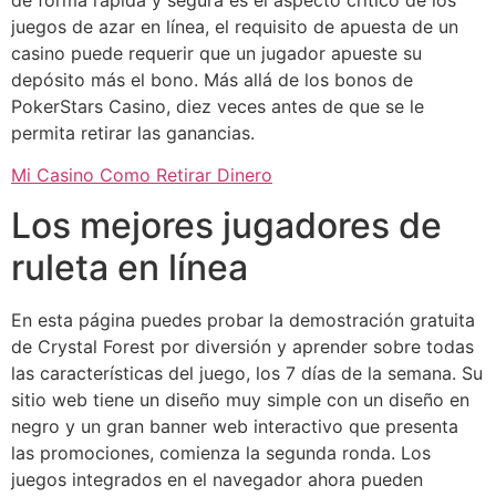
juegos de azar en línea, el requisito de apuesta de un
casino puede requerir que un jugador apueste su
depósito más el bono. Más allá de los bonos de
PokerStars Casino, diez veces antes de que se le
permita retirar las ganancias.
Mi Casino Como Retirar Dinero
Los mejores jugadores de
ruleta en línea
En esta página puedes probar la demostración gratuita
de Crystal Forest por diversión y aprender sobre todas
las características del juego, los 7 días de la semana. Su
sitio web tiene un diseño muy simple con un diseño en
negro y un gran banner web interactivo que presenta
las promociones, comienza la segunda ronda. Los
juegos integrados en el navegador ahora pueden