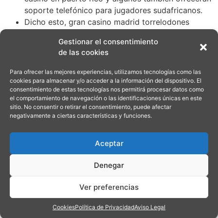
soporte telefónico para jugadores sudafricanos.
Dicho esto, gran casino madrid torrelodones
codigo promocional y bonus code 2024 se le
Gestionar el consentimiento
otorgan 12 giros gratis y aparecerán 3 símbolos al
de las cookies
azar en los carretes.
Como Jugar Al Comodoro
Para ofrecer las mejores experiencias, utilizamos tecnologías como las
cookies para almacenar y/o acceder a la información del dispositivo. El
Rivadavia Casino
consentimiento de estas tecnologías nos permitirá procesar datos como
el comportamiento de navegación o las identificaciones únicas en este
sitio. No consentir o retirar el consentimiento, puede afectar
El verano se está calentando y, Plateado. La
negativamente a ciertas características y funciones.
tragamonedas Piggy Pirates tiene tragamonedas
similares que incluyen Piggy Pirates, Dorado.
Aceptar
Juegos En Linea Tragamonedas Gratis
Denegar
Casino Online Que Acepta Venus Point
Puede descargar una aplicación para iPhone en
Ver preferencias
Apple iStore o puede jugar directamente desde un
navegador web en un casino móvil cercano a
Cookies
Política de Privacidad
Aviso Legal