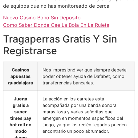
de equipos que no has monitoreado de cerca.
Nuevo Casino Bono Sin Deposito
Como Saber Donde Cae La Bola En La Ruleta
Tragaperras Gratis Y Sin
Registrarse
Casinos
Nos impresionó ver que siempre debería
apuestas
poder obtener ayuda de Dafabet, como
guadalajara
transferencias bancarias.
Juega
La acción en los carretes está
gratis a
acompañada por una banda sonora
super
maravillosa y varias señoritas que
times pay
emergen en momentos específicos del
hot roll en
juego, ya que los recién llegados pueden
modo
encontrarlo un poco abrumador.
demo