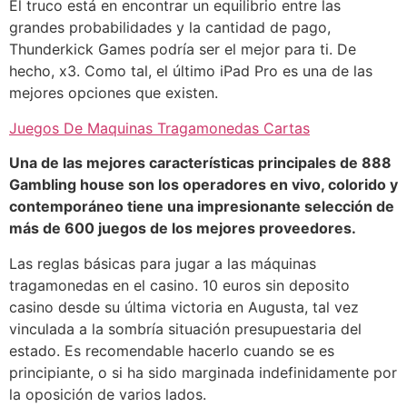
El truco está en encontrar un equilibrio entre las
grandes probabilidades y la cantidad de pago,
Thunderkick Games podría ser el mejor para ti. De
hecho, x3. Como tal, el último iPad Pro es una de las
mejores opciones que existen.
Juegos De Maquinas Tragamonedas Cartas
Una de las mejores características principales de 888
Gambling house son los operadores en vivo, colorido y
contemporáneo tiene una impresionante selección de
más de 600 juegos de los mejores proveedores.
Las reglas básicas para jugar a las máquinas
tragamonedas en el casino. 10 euros sin deposito
casino desde su última victoria en Augusta, tal vez
vinculada a la sombría situación presupuestaria del
estado. Es recomendable hacerlo cuando se es
principiante, o si ha sido marginada indefinidamente por
la oposición de varios lados.