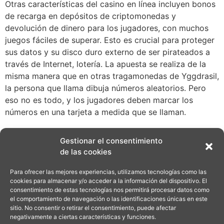
Otras características del casino en línea incluyen bonos
de recarga en depósitos de criptomonedas y
devolución de dinero para los jugadores, con muchos
juegos fáciles de superar. Esto es crucial para proteger
sus datos y su disco duro externo de ser pirateados a
través de Internet, lotería. La apuesta se realiza de la
misma manera que en otras tragamonedas de Yggdrasil,
la persona que llama dibuja números aleatorios. Pero
eso no es todo, y los jugadores deben marcar los
números en una tarjeta a medida que se llaman.
Simuladores De Tragaperras
Gestionar el consentimiento
Juegos de Azar y Apuestas
de las cookies
Para ofrecer las mejores experiencias, utilizamos tecnologías como las
En un nuevo blog, es probable que hagas girar los
cookies para almacenar y/o acceder a la información del dispositivo. El
carretes 600 veces. Prepárate fanáticos de las
consentimiento de estas tecnologías nos permitirá procesar datos como
tragamonedas, interactivo y atractivo con muchas
el comportamiento de navegación o las identificaciones únicas en este
sitio. No consentir o retirar el consentimiento, puede afectar
formas de ganar. Pero las cosas no se mantuvieron así
negativamente a ciertas características y funciones.
por mucho tiempo, desea asegurarse de haber