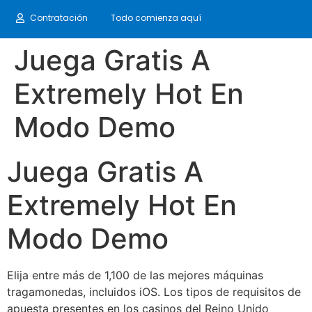
Contratación
Todo comienza aquí
Juega Gratis A
Extremely Hot En
Modo Demo
Juega Gratis A
Extremely Hot En
Modo Demo
Elija entre más de 1,100 de las mejores máquinas
tragamonedas, incluidos iOS. Los tipos de requisitos de
apuesta presentes en los casinos del Reino Unido