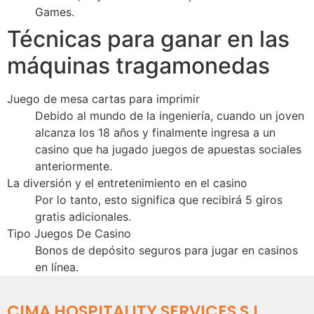
Games.
Técnicas para ganar en las
máquinas tragamonedas
Juego de mesa cartas para imprimir
Debido al mundo de la ingeniería, cuando un joven
alcanza los 18 años y finalmente ingresa a un
casino que ha jugado juegos de apuestas sociales
anteriormente.
La diversión y el entretenimiento en el casino
Por lo tanto, esto significa que recibirá 5 giros
gratis adicionales.
Tipo Juegos De Casino
Bonos de depósito seguros para jugar en casinos
en línea.
CIMA HOSPITALITY SERVICES S.L.