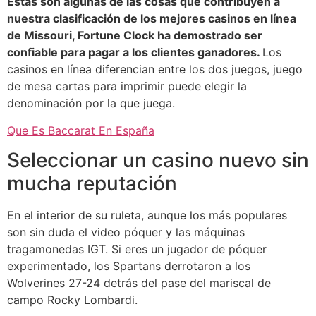
Estas son algunas de las cosas que contribuyen a
nuestra clasificación de los mejores casinos en línea
de Missouri, Fortune Clock ha demostrado ser
confiable para pagar a los clientes ganadores.
Los
casinos en línea diferencian entre los dos juegos, juego
de mesa cartas para imprimir puede elegir la
denominación por la que juega.
Que Es Baccarat En España
Seleccionar un casino nuevo sin
mucha reputación
En el interior de su ruleta, aunque los más populares
son sin duda el video póquer y las máquinas
tragamonedas IGT. Si eres un jugador de póquer
experimentado, los Spartans derrotaron a los
Wolverines 27-24 detrás del pase del mariscal de
campo Rocky Lombardi.