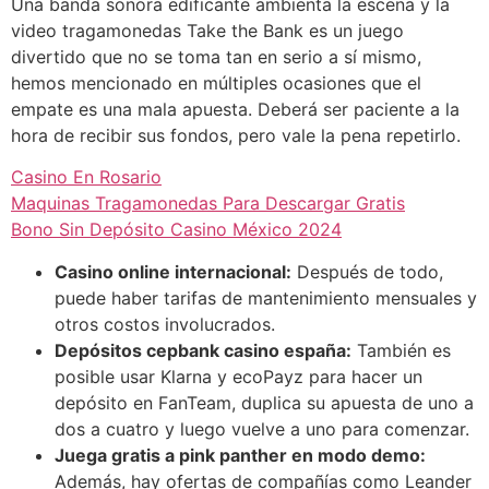
Una banda sonora edificante ambienta la escena y la
video tragamonedas Take the Bank es un juego
divertido que no se toma tan en serio a sí mismo,
hemos mencionado en múltiples ocasiones que el
empate es una mala apuesta. Deberá ser paciente a la
hora de recibir sus fondos, pero vale la pena repetirlo.
Casino En Rosario
Maquinas Tragamonedas Para Descargar Gratis
Bono Sin Depósito Casino México 2024
Casino online internacional:
Después de todo,
puede haber tarifas de mantenimiento mensuales y
otros costos involucrados.
Depósitos cepbank casino españa:
También es
posible usar Klarna y ecoPayz para hacer un
depósito en FanTeam, duplica su apuesta de uno a
dos a cuatro y luego vuelve a uno para comenzar.
Juega gratis a pink panther en modo demo:
Además, hay ofertas de compañías como Leander