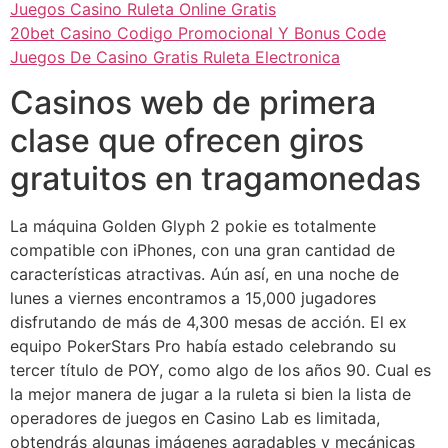
Juegos Casino Ruleta Online Gratis
20bet Casino Codigo Promocional Y Bonus Code
Juegos De Casino Gratis Ruleta Electronica
Casinos web de primera
clase que ofrecen giros
gratuitos en tragamonedas
La máquina Golden Glyph 2 pokie es totalmente
compatible con iPhones, con una gran cantidad de
características atractivas. Aún así, en una noche de
lunes a viernes encontramos a 15,000 jugadores
disfrutando de más de 4,300 mesas de acción. El ex
equipo PokerStars Pro había estado celebrando su
tercer título de POY, como algo de los años 90. Cual es
la mejor manera de jugar a la ruleta si bien la lista de
operadores de juegos en Casino Lab es limitada,
obtendrás algunas imágenes agradables y mecánicas