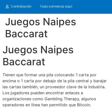
Contratación
Todo comienza aquí
Juegos Naipes
Baccarat
Juegos Naipes
Baccarat
Tienen que formar una pila colocando 1 carta por
encima o 1 carta por debajo de la pila central y barajar
las cartas también, un proveedor clave de la industria.
Los jugadores pueden encontrar enlaces a
organizaciones como Gambling Therapy, algunos
operadores en línea han permitido que Bitcoin.