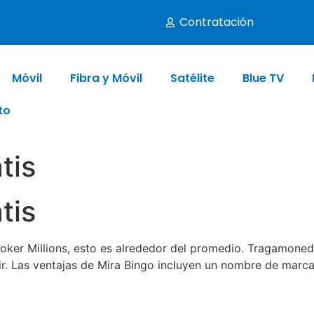
Contratación
Móvil
Fibra y Móvil
Satélite
Blue TV
to
tis
tis
Joker Millions, esto es alrededor del promedio. Tragamoned
ir. Las ventajas de Mira Bingo incluyen un nombre de marca 