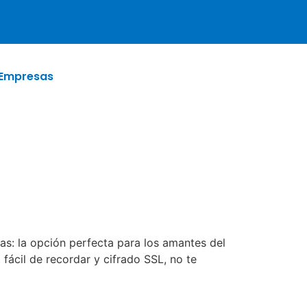
Empresas
as: la opción perfecta para los amantes del
fácil de recordar y cifrado SSL, no te