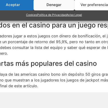
Aceptar
Denegar
Ver preferenci
Cookies
Política de Privacidad
Aviso Legal
dos en el casino para un juego re
gadores jugar a estos juegos con dinero de bonificación, e
 un porcentaje de retorno del 95,9%, pero no tanto en otros
debes consultar la lista del equipo y saber qué esperar de
nero.
artas más populares del casino
 playa de las americas casino bono sin depósito 50 giros g
sino que muestran a los jugadores los juegos de jackpot má
inal de este artículo.