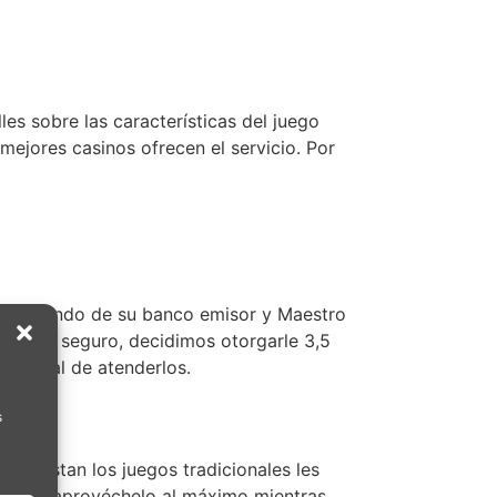
es sobre las características del juego
mejores casinos ofrecen el servicio. Por
Dependiendo de su banco emisor y Maestro
ítimo y seguro, decidimos otorgarle 3,5
ma legal de atenderlos.
s
les gustan los juegos tradicionales les
sutiles, aprovéchelo al máximo mientras