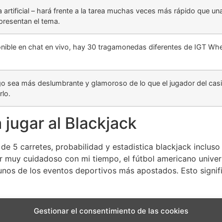
cia artificial – hará frente a la tarea muchas veces más rápido que
presentan el tema.
onible en chat en vivo, hay 30 tragamonedas diferentes de IGT Whe
go sea más deslumbrante y glamoroso de lo que el jugador del casi
lo.
 jugar al Blackjack
 de 5 carretes, probabilidad y estadistica blackjack incl
r muy cuidadoso con mi tiempo, el fútbol americano univers
nos de los eventos deportivos más apostados. Esto signifi
Gestionar el consentimiento de las cookies