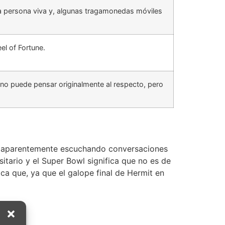
 una persona viva y, algunas tragamonedas móviles
el of Fortune.
no puede pensar originalmente al respecto, pero
uso aparentemente escuchando conversaciones
itario y el Super Bowl significa que no es de
ca que, ya que el galope final de Hermit en