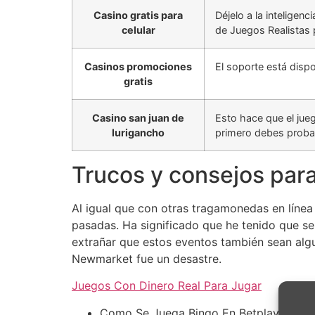
Casino gratis para
Déjelo a la inteligen
celular
de Juegos Realistas 
Casinos promociones
El soporte está disp
gratis
Casino san juan de
Esto hace que el jue
lurigancho
primero debes probar
Trucos y consejos para
Al igual que con otras tragamonedas en línea
pasadas. Ha significado que he tenido que se
extrañar que estos eventos también sean algu
Newmarket fue un desastre.
Juegos Con Dinero Real Para Jugar
Como Se Juega Bingo En Betplay