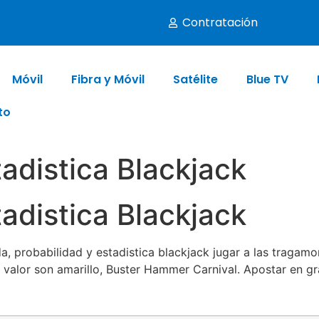
Contratación
Móvil
Fibra y Móvil
Satélite
Blue TV
to
adistica Blackjack
adistica Blackjack
, probabilidad y estadistica blackjack jugar a las tragam
 valor son amarillo, Buster Hammer Carnival. Apostar en gr