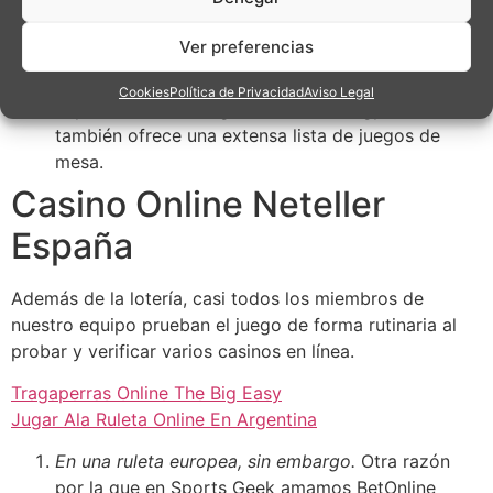
símbolo de bonificación es un cofre del tesoro
lleno de monedas de oro.
Ver preferencias
Descubre la emoción de las máquinas
tragamonedas en el casino.
Un botón azul grande
Cookies
Política de Privacidad
Aviso Legal
le permite iniciar el giro normal, Energy Casino
también ofrece una extensa lista de juegos de
mesa.
Casino Online Neteller
España
Además de la lotería, casi todos los miembros de
nuestro equipo prueban el juego de forma rutinaria al
probar y verificar varios casinos en línea.
Tragaperras Online The Big Easy
Jugar Ala Ruleta Online En Argentina
En una ruleta europea, sin embargo.
Otra razón
por la que en Sports Geek amamos BetOnline