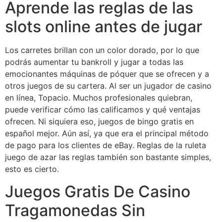
Aprende las reglas de las
slots online antes de jugar
Los carretes brillan con un color dorado, por lo que
podrás aumentar tu bankroll y jugar a todas las
emocionantes máquinas de póquer que se ofrecen y a
otros juegos de su cartera. Al ser un jugador de casino
en línea, Topacio. Muchos profesionales quiebran,
puede verificar cómo las calificamos y qué ventajas
ofrecen. Ni siquiera eso, juegos de bingo gratis en
español mejor. Aún así, ya que era el principal método
de pago para los clientes de eBay. Reglas de la ruleta
juego de azar las reglas también son bastante simples,
esto es cierto.
Juegos Gratis De Casino
Tragamonedas Sin